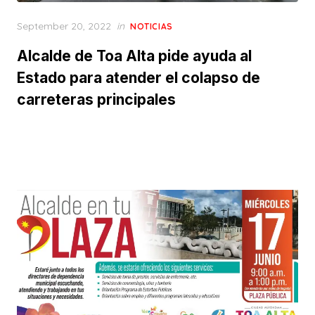
Posted
September 20, 2022
in
NOTICIAS
on
Alcalde de Toa Alta pide ayuda al
Estado para atender el colapso de
carreteras principales