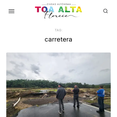
Skip
to
the
content
TAG:
carretera