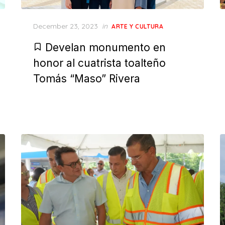
Posted
December 23, 2023
in
ARTE Y CULTURA
on
Develan monumento en
honor al cuatrista toalteño
Tomás “Maso” Rivera