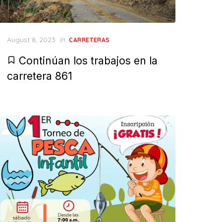
Posted
August 8, 2023
in
CARRETERAS
on
Continúan los trabajos en la
carretera 861