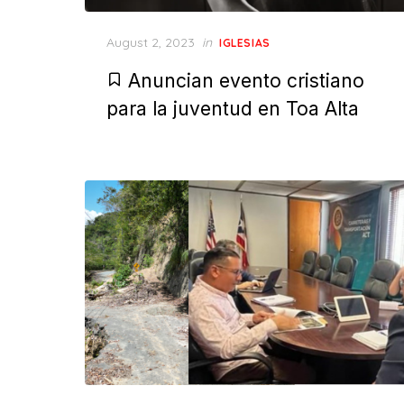
Posted
August 2, 2023
in
IGLESIAS
on
Anuncian evento cristiano
para la juventud en Toa Alta