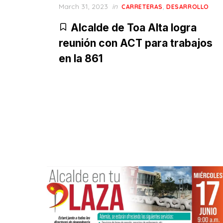
Posted
March 31, 2023
in
,
CARRETERAS
DESARROLLO
on
Alcalde de Toa Alta logra
reunión con ACT para trabajos
en la 861
Posts
pagination