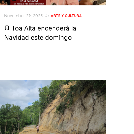
Posted
November 29, 2023
in
ARTE Y CULTURA
on
Toa Alta encenderá la
Navidad este domingo