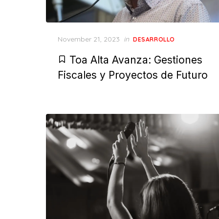
Posted
November 21, 2023
in
DESARROLLO
on
Toa Alta Avanza: Gestiones
Fiscales y Proyectos de Futuro