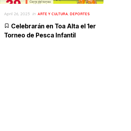
Posted
April 26, 2023
in
,
ARTE Y CULTURA
DEPORTES
on
Celebrarán en Toa Alta el 1er
Torneo de Pesca Infantil