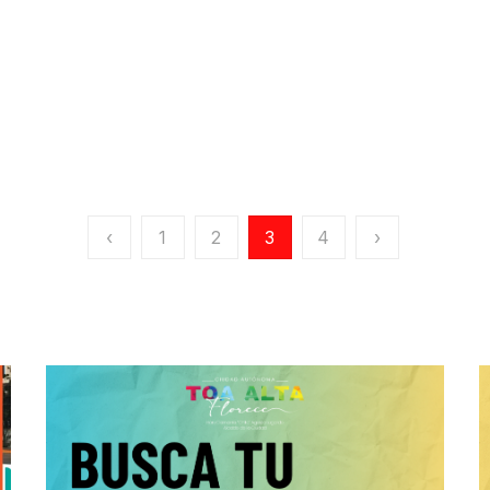
‹
1
2
3
4
›