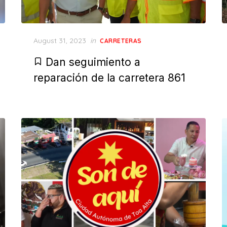
Posted
August 31, 2023
in
CARRETERAS
on
Dan seguimiento a
reparación de la carretera 861