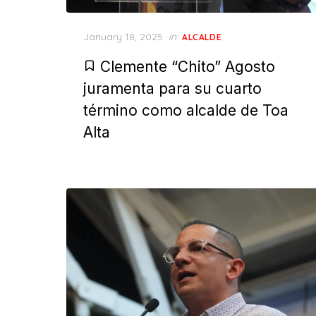
Posted
January 18, 2025
in
ALCALDE
on
Clemente “Chito” Agosto
juramenta para su cuarto
término como alcalde de Toa
Alta