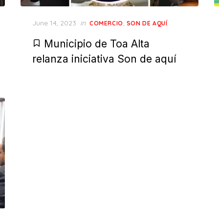
Posted
June 14, 2023
in
,
COMERCIO
SON DE AQUÍ
on
Municipio de Toa Alta
relanza iniciativa Son de aquí