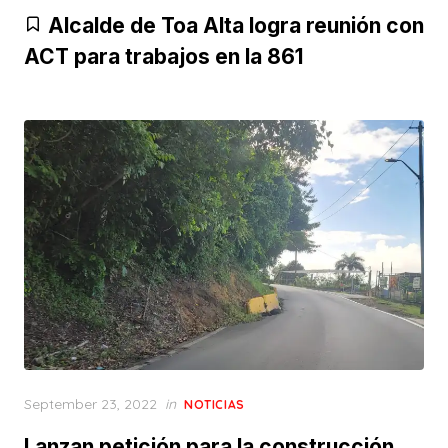
on
Alcalde de Toa Alta logra reunión con
ACT para trabajos en la 861
Posted
September 23, 2022
in
NOTICIAS
on
Lanzan petición para la construcción