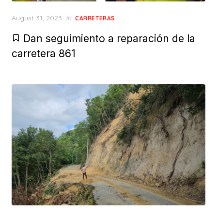
Posted
August 31, 2023
in
CARRETERAS
on
Dan seguimiento a reparación de la
carretera 861