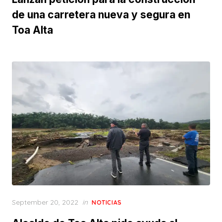
de una carretera nueva y segura en
Toa Alta
Posted
September 20, 2022
in
NOTICIAS
on