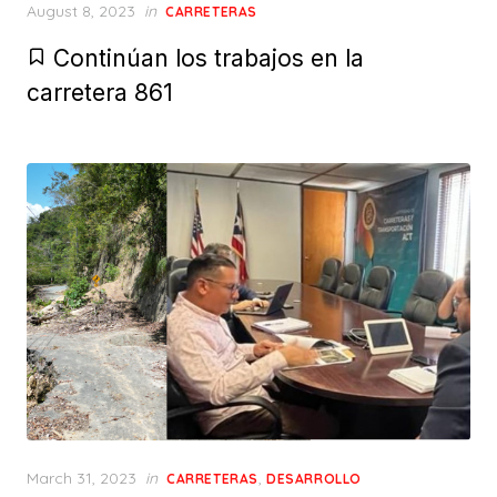
Posted
August 8, 2023
in
CARRETERAS
on
Continúan los trabajos en la
carretera 861
Posted
March 31, 2023
in
,
CARRETERAS
DESARROLLO