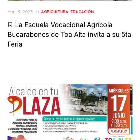
Posted
April 9, 2025
in
,
AGRICULTURA
EDUCACIÓN
on
La Escuela Vocacional Agrícola
Bucarabones de Toa Alta invita a su 5ta
Feria