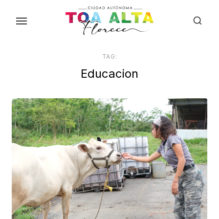
Skip
to
the
content
TAG:
Educacion