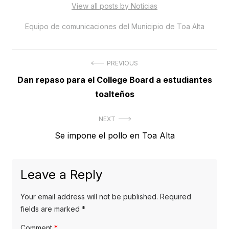
View all posts by Noticias
Equipo de comunicaciones del Municipio de Toa Alta
Post
PREVIOUS
Previous
Dan repaso para el College Board a estudiantes
navigation
post:
toalteños
NEXT
Next
Se impone el pollo en Toa Alta
post:
Leave a Reply
Your email address will not be published.
Required
fields are marked
*
Comment
*