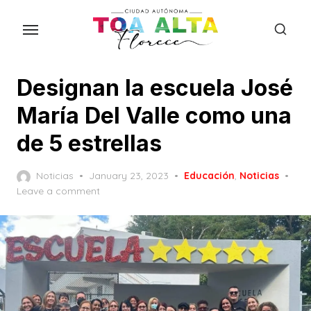
Skip
to
the
content
Designan la escuela José
María Del Valle como una
de 5 estrellas
Posted
Noticias
January 23, 2023
Educación
,
Noticias
on
Leave a comment