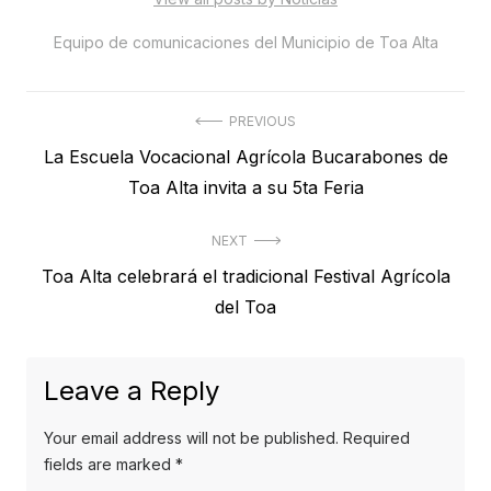
Equipo de comunicaciones del Municipio de Toa Alta
Post
PREVIOUS
Previous
La Escuela Vocacional Agrícola Bucarabones de
navigation
post:
Toa Alta invita a su 5ta Feria
NEXT
Next
Toa Alta celebrará el tradicional Festival Agrícola
post:
del Toa
Leave a Reply
Your email address will not be published.
Required
fields are marked
*