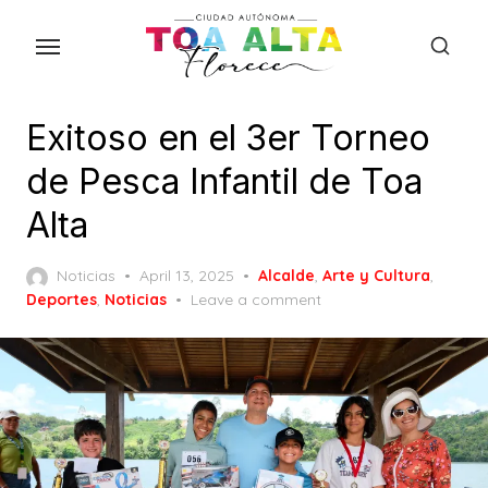
Skip
to
the
content
Exitoso en el 3er Torneo
de Pesca Infantil de Toa
Alta
Posted
Noticias
April 13, 2025
Alcalde
,
Arte y Cultura
,
on
Deportes
,
Noticias
Leave a comment