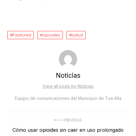
Featured
opioides
salud
Noticias
View all posts by Noticias
Equipo de comunicaciones del Municipio de Toa Alta
Post
PREVIOUS
Previous
Cómo usar opioides sin caer en uso prolongado
navigation