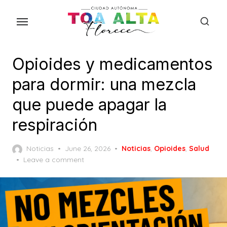
Skip
to
the
content
Opioides y medicamentos
para dormir: una mezcla
que puede apagar la
respiración
Posted
Noticias
June 26, 2026
Noticias
,
Opioides
,
Salud
on
Leave a comment