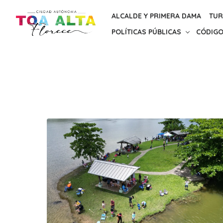
Skip
ALCALDE Y PRIMERA DAMA
TUR
to
POLÍTICAS PÚBLICAS
CÓDIGO
the
content