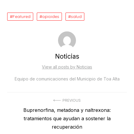
Featured
opioides
salud
Noticias
View all posts by Noticias
Equipo de comunicaciones del Municipio de Toa Alta
Post
PREVIOUS
Previous
Buprenorfina, metadona y naltrexona:
navigation
post:
tratamientos que ayudan a sostener la
recuperación