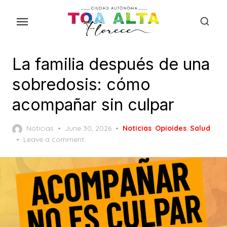
Skip
to
the
content
La familia después de una
sobredosis: cómo
acompañar sin culpar
Posted
Noticias
June 30, 2026
Noticias
,
Opioides
,
Salud
on
Leave a comment